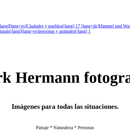
[/lang][lang=es]Ciudades y pueblos[/lang]
17
[lang=de]Himmel und Wasse
mals[/lang][lang=es]personas y animales[/lang]
1
rk Hermann fotogra
Imágenes para todas las situaciones.
Paisaje * Naturaleza * Personas