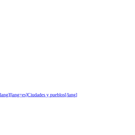
/lang][lang=es]Ciudades y pueblos[/lang]