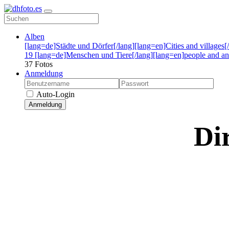
Alben
[lang=de]Städte und Dörfer[/lang][lang=en]Cities and villages
19
[lang=de]Menschen und Tiere[/lang][lang=en]people and ani
37 Fotos
Anmeldung
Auto-Login
Anmeldung
Di