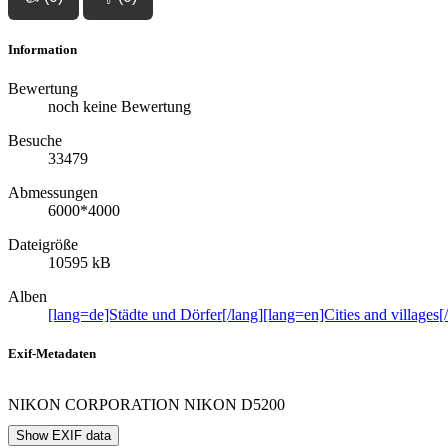
Information
Bewertung
noch keine Bewertung
Besuche
33479
Abmessungen
6000*4000
Dateigröße
10595 kB
Alben
[lang=de]Städte und Dörfer[/lang][lang=en]Cities and villages[
Exif-Metadaten
NIKON CORPORATION NIKON D5200
Show EXIF data