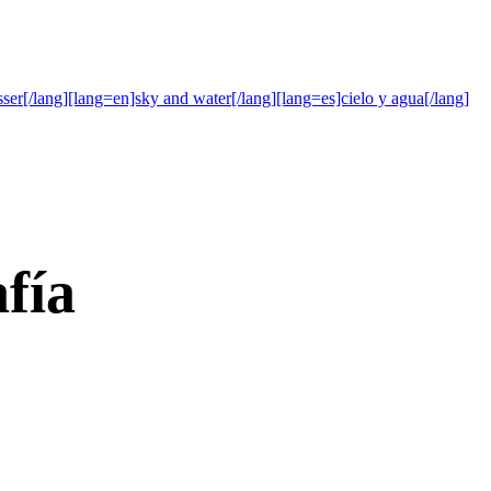
r[/lang][lang=en]sky and water[/lang][lang=es]cielo y agua[/lang]
fía